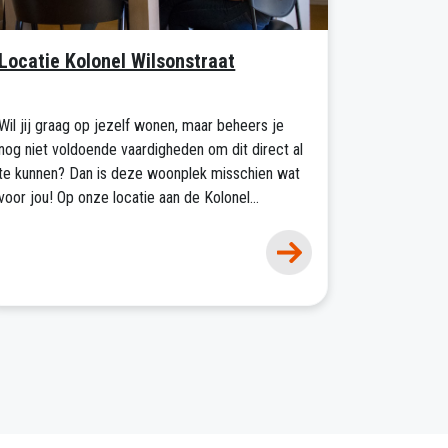
Locatie Kolonel Wilsonstraat
Wil jij graag op jezelf wonen, maar beheers je
nog niet voldoende vaardigheden om dit direct al
te kunnen? Dan is deze woonplek misschien wat
voor jou! Op onze locatie aan de Kolonel
Wilsonstraat in Doetinchem beschik jij over je
eigen appartement met woonkamer, badkamer en
slaapkamer.