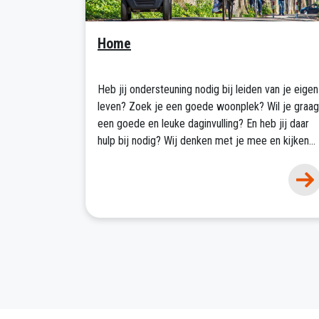
Home
Heb jij ondersteuning nodig bij leiden van je eigen
leven? Zoek je een goede woonplek? Wil je graag
een goede en leuke daginvulling? En heb jij daar
hulp bij nodig? Wij denken met je mee en kijken
naar jouw wensen, (on)mogelijkheden en
kwaliteiten. Wat past bij jou en waar ben je goed
in? Samen zoeken we uit hoe jij je leven zo goed
mogelijk kan leiden.