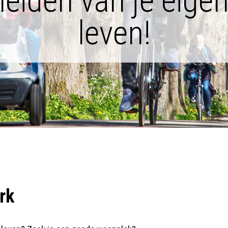
leiden van je eige
leven!
rk