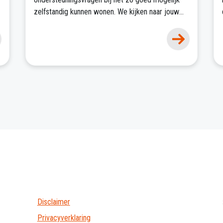
zelfstandig kunnen wonen. We kijken naar jouw
mogelijkheden en zijn eerlijk over de dingen
waarbij wij denken dat jij ondersteuning nodig
hebt.
Disclaimer
Privacyverklaring