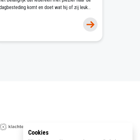
dagbesteding komt en doet wat hij of zij leuk
vindt. We hebben een gevarieerd aanbod van
leuke activiteiten.
Cookies