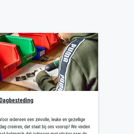
d
m
I
n
Dagbesteding
Voor iedereen een zinvolle, leuke en gezellige
dag creëren, dat staat bij ons voorop! We vinden
het belangrijk dat iedereen met plezier naar de